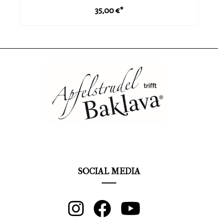
In den Warenkorb
Material. Er hat Angst vor Fragen wie „Chef, ich
35,00 €*
bekomme die Fischdose nicht auf….!“ „Das ist auch keine
Fischdose, sondern eine Handgranate, du Idiot!“ Ja Ja,
wer hätte gedacht, dass der alte Sack mal wieder
gebraucht wird! Aktuelle Themen sind bei ihm nur
Randnotizen. Der Ausbilder nimmt Euch mit in seinen
Alltag. Was passiert eigentlich wenn ein so unfassbar
harter Ausbilder zum Zahnarzt muss? Nur dumm, wenn
der Zahnarzt noch fieser ist als der Ausbilder
selbst…..Ob jung oder alt – alle zieht es zum Ausbilder.
Auch das macht Sinn. Wenn man nicht als Lusche enden
will, muss man einmal im Leben Ausbilder Schmidt LIVE
gesehen haben. Ausbilder Schmidt macht dich immerhin
zur „Top Lusche de Luxe“. Gut dann bist du immer noch
eine Lusche, aber eine gute Lusche. Und natürlich
werden auch ein paar Klassiker nicht fehlen, wie sein
Morgen-Apell und einige andere Nummern oder einfach
sein Talk mit den Luschen, äh mit dem Publikum. Und das
kann der Comedian am besten: Sein Publikum 2 Stunden
SOCIAL MEDIA
zum Lachen bringen. Einfach mal wieder abschalten und
Spaß haben. Gönn Dir das! Er ist Ausbilder Schmidt und
von Natur aus der Drecksack der Nation.
Durchdringend und gnadenlos streng heizt er seinem
Publikum ein, bis es brüllt und kichert vor lachen.