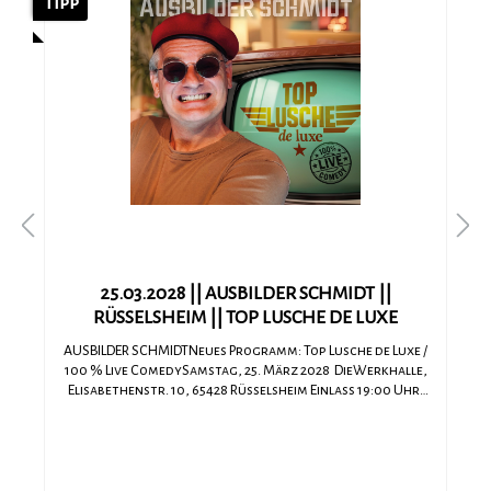
Tipp
25.03.2028 || AUSBILDER SCHMIDT ||
RÜSSELSHEIM || TOP LUSCHE DE LUXE
AUSBILDER SCHMIDTNeues Programm: Top Lusche de Luxe /
100 % Live ComedySamstag, 25. März 2028 DieWerkhalle,
Elisabethenstr. 10, 65428 Rüsselsheim Einlass 19:00 Uhr,
Beginn 20 Uhr Es gilt freie PlatzwahlMit seinem neuen
LIVE Programm Top Lusche de Luxe greift Holger Müller,
alias Ausbilder Schmidt natürlich auch aktuelle Themen
auf. Kommt die Wehrpflicht? Freut sich der Ausbilder?
Nein, natürlich nicht, vor allem nicht bei vorhandenem