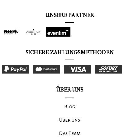
Ausbilder Schmidt ist der Schleifer der Comedyszene. So
kennt man ihn – so will man ihn. Der Ausbilder ist eine
personifizierte Satire auf alle Besserwisser und
UNSERE PARTNER
selbsternannten Potentaten und vor allem eine Figur,
die zurecht Kult-Charakter erlangt hat.
SICHERE ZAHLUNGSMETHODEN
ÜBER UNS
Blog
Über uns
Das Team